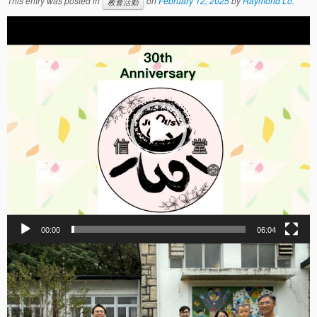
This entry was posted in
on
February 12, 2025
by
Raymond Lo
.
教會活動
Video
Player
00:00
06:04