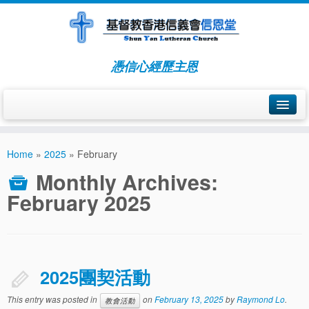
憑信心經歷主恩
關於我們
Home
»
2025
»
February
擴堂事件簿
Monthly Archives:
由九龍仔至太子道
February 2025
由太子道至長沙灣道
由長沙灣道至廟街
2025團契活動
由廟街至觀塘
This entry was posted in
on
February 13, 2025
by
Raymond Lo
.
由觀塘柏秀中心至富利廣場
教會活動