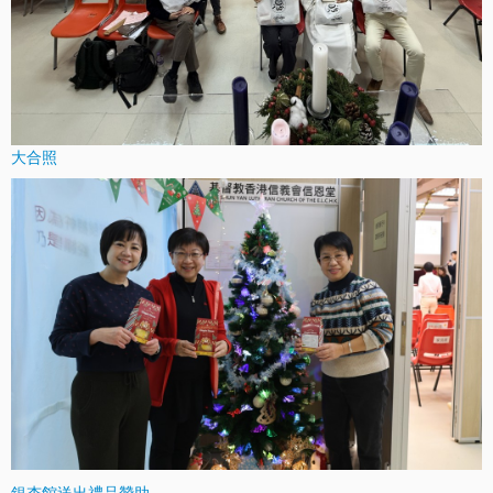
大合照
銀杏館送出禮品贊助