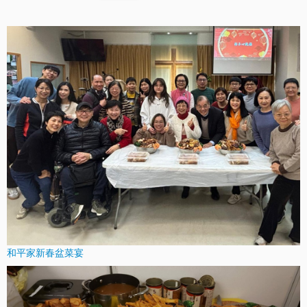
守則/須知
聚會時間
教會活動
團契小組
主日學栽培
社會服務
崇拜講道
聯絡我們
和平家新春盆菜宴