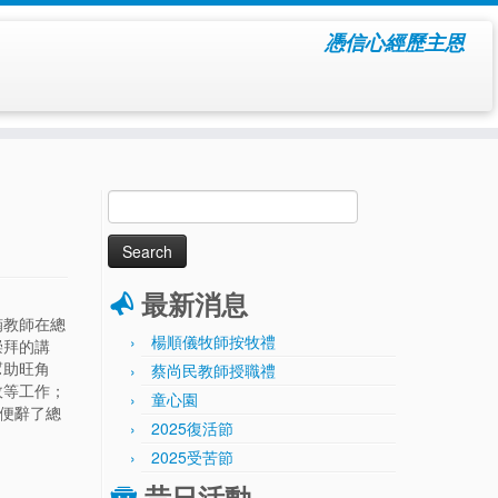
憑信心經歷主恩
Search
for:
最新消息
楠教師在總
楊順儀牧師按牧禮
崇拜的講
幫助旺角
蔡尚民教師授職禮
政等工作；
童心園
後便辭了總
2025復活節
2025受苦節
昔日活動