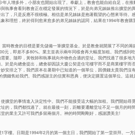
。青少年人增多外，小朋友也開始出現了。奉獻上，教會也能自給自足，在推
師與執事會看到教會正在穩定發展的情況下，於是向弟兄姊妹推出擴堂的
出了，只是反應不很積極。相信是弟兄姊妹是抱著觀望的心態來等待。感謝
象和理想，終於得到愈來愈多的弟兄姊妹的認同，結果在1994年教會購
向。當時教會的目標是要先儲備一筆擴堂基金。於是教會就開展了不同的籌
7000元，即差不多80%。業主並表示兩年同樣會再大幅度加租。我們感到
的需要。隨即，黃牧師和執事就向外物色合適的堂址。我們找過了很多地
適。於是向總會提出，總會卻因該大廈公契是住宅樓宇而不是商業樓宇而
奇妙安排之下，我們原本在暑期中已知道的一個單位，因價錢太貴我們沒
較廉的價錢售給我們。我們感謝主的信實和恩典，便決定購置這個單位。這就
，使擴堂的事情進入決定性中。我們不能接受這大幅的加租。我們開始尋
堂址的，我們都找過了。就在最後一刻，距離要遷離堂址不足一個月的時
堂的業主又許可我們多留兩個月。神的時間剛剛好，感謝讚美主!
1字樓。日期是1994年2月的第一個主日，我們開始了第一堂崇拜。一方