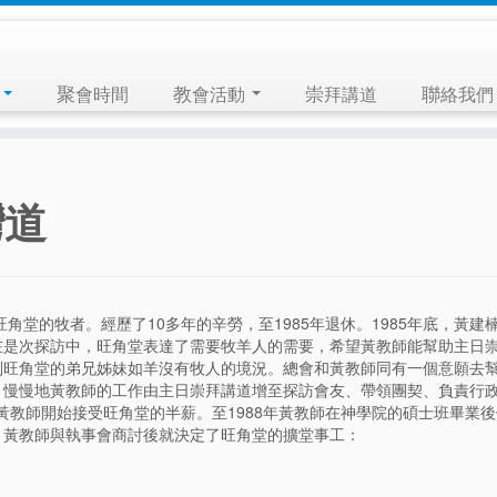
們
聚會時間
教會活動
崇拜講道
聯絡我們
灣道
角堂的牧者。經歷了10多年的辛勞，至1985年退休。1985年底，黃建
在是次探訪中，旺角堂表達了需要牧羊人的需要，希望黃教師能幫助主日
到旺角堂的弟兄姊妹如羊沒有牧人的境況。總會和黃教師同有一個意願去
。慢慢地黃教師的工作由主日崇拜講道增至探訪會友、帶領團契、負責行
月黃教師開始接受旺角堂的半薪。至1988年黃教師在神學院的碩士班畢業
，黃教師與執事會商討後就決定了旺角堂的擴堂事工：