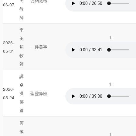
民
公關危機
06-07
教
師
李
1:
美
2026-
筠
一件美事
05-31
牧
師
譚
1:
卓
2026-
洪
聖靈降臨
05-24
傳
道
何
敏
1: