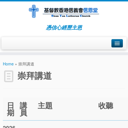
憑信心經歷主恩
關於我們
Home
»
崇拜講道
擴堂事件簿
崇拜講道
由九龍仔至太子道
由太子道至長沙灣道
由長沙灣道至廟街
日
講
主題
收聽
期
員
由廟街至觀塘
由觀塘柏秀中心至富利廣場
2026