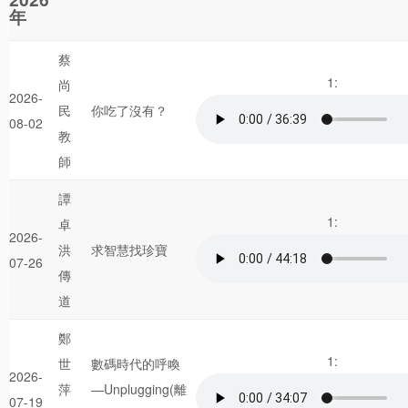
年
守則/須知
聚會時間
蔡
1:
尚
教會活動
2026-
民
你吃了沒有？
08-02
團契小組
教
師
主日學栽培
譚
社會服務
1:
卓
2026-
崇拜講道
洪
求智慧找珍寶
07-26
聯絡我們
傳
道
鄭
1:
世
數碼時代的呼喚
2026-
萍
— Unplugging(離
07-19