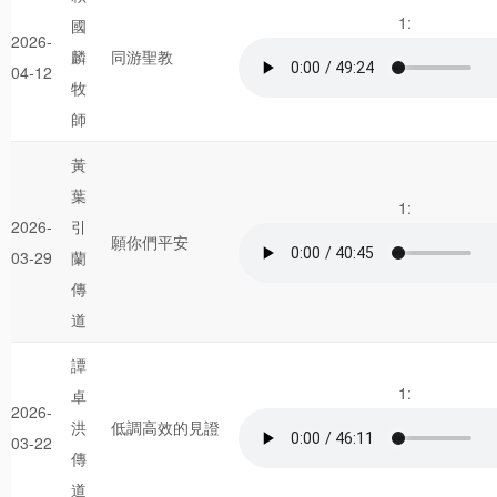
1:
國
2026-
麟
同游聖教
04-12
牧
師
黃
葉
1:
2026-
引
願你們平安
03-29
蘭
傳
道
譚
1:
卓
2026-
洪
低調高效的見證
03-22
傳
道