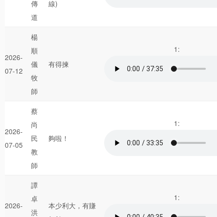
傳
線)
道
楊
1:
順
2026-
儀
有得揀
07-12
牧
師
蔡
1:
尚
2026-
民
夠啦！
07-05
教
師
譚
1:
卓
2026-
本少利大，有賺
洪