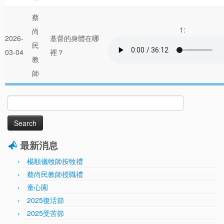
蔡
1:
尚
2026-
基督的身體在哪
民
03-04
裡？
教
師
Search
for:
最新消息
楊順儀牧師按牧禮
蔡尚民教師授職禮
童心園
2025復活節
2025受苦節