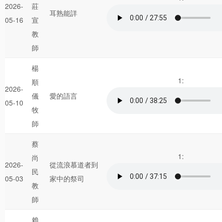
2026-
莊
耳熟能詳
05-16
宣
教
師
楊
1:
順
2026-
儀
愛的語言
05-10
牧
師
蔡
1:
尚
2026-
從流浪慕道者到
民
05-03
家中的祭司
教
師
賴