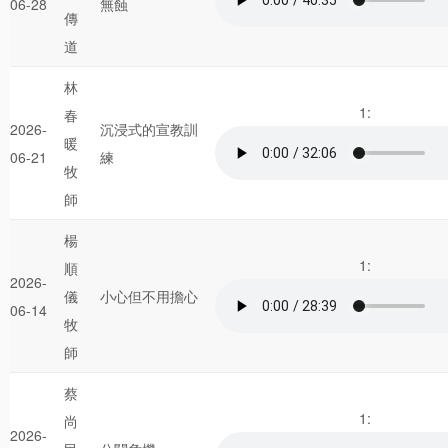
06-28
無蝕
傳
道
林
1:
春
2026-
沉浸式的宣教訓
暖
06-21
練
牧
師
楊
1:
順
2026-
儀
小心但不用擔心
06-14
牧
師
蔡
1:
尚
2026-